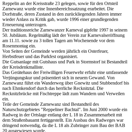
Reppelin an der Kreisstraße 23 gelegen, sowie für den Ortsteil
Zarnewanz wurde eine Innenbereichssatzung erarbeitet.
Die
Dorfstraße, deren Zustand in den zurückliegenden Jahren immer
wieder Anlass zu Kritik gab, wurde 1996 einer grundlegenden
Erneuerung unterzogen.
Der traditionsreiche Zarnewanzer Karneval gipfelte 1997 in seinem
50. Jubiläum. Regelmäßig lädt der Verein zur Karnevalseröffnung
am 11.11. sowie zu 3 tollen Tagen am Wochenende vor dem
Rosenmontag ein.
Von Seiten der Gemeinde werden jährlich ein Osterfeuer,
Herbstfeuer und das Parkfest organisiert.
Die Gutsanlage mit Gutshaus und Park in Stormstorf ist Bestandteil
der Kreisdenkmalliste.
Das Gerätehaus der Freiwilligen Feuerwehr erfuhr eine umfassende
Verjüngungskur und präsentiert sich in neuem Gewand. Von
Zarnewanz führt ein Wanderweg über Gnewitz und Stubbendorf bis
nach Ehmkendorf durch das herrliche Recknitztal. Die
Recknitzbrücke mit Fischtreppe lädt zum Wandern und Verweilen
ein.
Teile der Gemeinde Zarnewanz sind Bestandteil des
Naturschutzgebietes "Reppeliner Bachtal". Im Juni 2000 wurde ein
Radweg in der Ortslage entlang der L 18 in Zusammenarbeit mit
dem Straßenbauamt fertiggestellt. Ein Ausbau des Radweges war
dringend notwendig, da die L 18 als Zubringer zum Bau der BAB
20 ausgewiesen wurde.