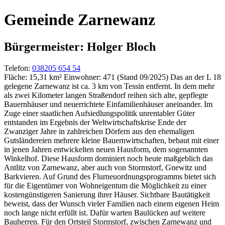
Gemeinde Zarnewanz
Bürgermeister: Holger Bloch
Telefon:
038205 654 54
Fläche: 15,31 km²
Einwohner: 471 (Stand 09/2025)
Das an der L 18
gelegene Zarnewanz ist ca. 3 km von Tessin entfernt. In dem mehr
als zwei Kilometer langen Straßendorf reihen sich alte, gepflegte
Bauernhäuser und neuerrichtete Einfamilienhäuser aneinander.
Im
Zuge einer staatlichen Aufsiedlungspolitik unrentabler Güter
entstanden im Ergebnis der Weltwirtschaftskrise Ende der
Zwanziger Jahre in zahlreichen Dörfern aus den ehemaligen
Gutsländereien mehrere kleine Bauernwirtschaften, bebaut mit einer
in jenen Jahren entwickelten neuen Hausform, dem sogenannten
Winkelhof. Diese Hausform dominiert noch heute maßgeblich das
Antlitz von Zarnewanz, aber auch von Stormstorf, Gnewitz und
Barkvieren.
Auf Grund des Flurneuordnungsprogramms bietet sich
für die Eigentümer von Wohneigentum die Möglichkeit zu einer
kostengünstigeren Sanierung ihrer Häuser. Sichtbare Bautätigkeit
beweist, dass der Wunsch vieler Familien nach einem eigenen Heim
noch lange nicht erfüllt ist. Dafür warten Baulücken auf weitere
Bauherren.
Für den Ortsteil Stormstorf, zwischen Zarnewanz und