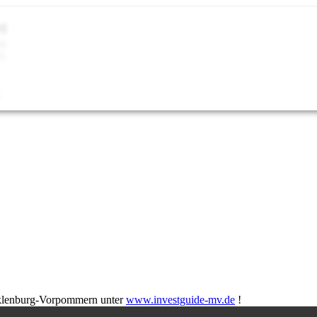
t
in
0.
.
cklenburg-Vorpommern unter
www.investguide-mv.de
!