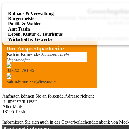
Gewerbegebie
Rathaus & Verwaltung
Das Gewerbegebiet "Am Tannenkopp" liegt nordwestlich von Tess
Bürgermeister
an der B 11
Politik & Wahlen
Amt Tessin
Grundstückspreis: 18,00€ / m²
Leben, Kultur & Tourismus
Die Grundstücke sind voll erschlossen - Baubeginn ab sofort möglich
Wirtschaft & Gewerbe
Ihre Ansprechpartnerin:
Katrin Konietzke
Sachbearbeiterin
Liegenschaften
038205 781 45
katrin.konietzke@tessin.de
Anfragen können Sie an folgende Adresse richten:
Blumenstadt Tessin
Alter Markt 1
18195 Tessin
Informieren Sie sich auch in der Gewerbeflächendatenbank von Me
Bankverbindungen: