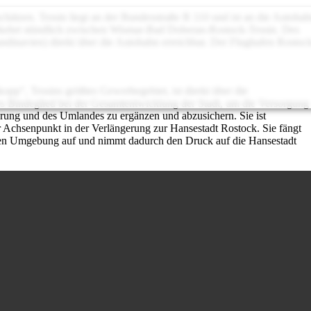
rschätzen. Tessin liegt an der Bundesstraße B 110 und ist an die Autoba
kehrt stündlich zwischen Wismar-Bad Doberan-Rostock-Tessin. Des
ndinavien) direkt über die Autobahn erreichbar. Der Flughafen Rostoc
pp“, Tessins größtes Gewerbegebiet, ist direkt über die
es Bindeglied bei der Gesamtentwicklung der Stadt, um die Versorgung
erung und des Umlandes zu ergänzen und abzusichern. Sie ist
chsenpunkt in der Verlängerung zur Hansestadt Rostock. Sie fängt
chen Umgebung auf und nimmt dadurch den Druck auf die Hansestadt