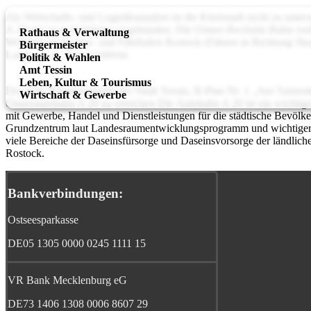
Als Wirtschafts- und Logistikstandort ist die Kleinstadt nicht zu unte
A 20 mit zwei Abfahrten angebunden. Die Ostsee-Recknitz-Bahn ver
Rathaus & Verwaltung
Weiteren ist der See- und Fährhafen Rostock (Fähren in Richtung Ska
Bürgermeister
Laage ist ca. 30 km entfernt.
Politik & Wahlen
Amt Tessin
Leben, Kultur & Tourismus
Der erste Bebauungsplan der Stadt Tessin, B-Plan Nr. 1 „Am Tannenko
Wirtschaft & Gewerbe
Ostseeautobahn A 20 zu erreichen Die Autobahn A 20 ist ein wichtig
mit Gewerbe, Handel und Dienstleistungen für die städtische Bevölk
Grundzentrum laut Landesraumentwicklungsprogramm und wichtiger A
viele Bereiche der Daseinsfürsorge und Daseinsvorsorge der ländli
Rostock.
Bankverbindungen:
Ostseesparkasse
DE05 1305 0000 0245 1111 15
VR Bank Mecklenburg eG
DE73 1406 1308 0006 8607 29