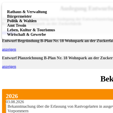
Auslegung Entwurfs
Rathaus & Verwaltung
Bürgermeister
Amtliche Bekanntmachung zur Auslegung der Entwurfsunterla
Politik & Wahlen
B-Plan Nr. 18 Wohnpark an der Zuckerfabrik
Amt Tessin
Leben, Kultur & Tourismus
anzeigen
Wirtschaft & Gewerbe
Entwurf Begründung B-Plan Nr. 18 Wohnpark an der Zuckerfa
anzeigen
Entwurf Planzeichnung B-Plan Nr. 18 Wohnpark an der Zucker
anzeigen
Bek
2026
03.08.2026
Bekanntmachung über die Erfassung von Rastvogelarten in ausge
Vorpommern