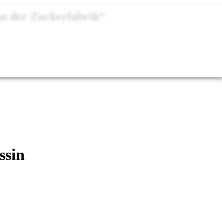
n der Zuckerfabrik“
ssin