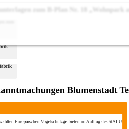
unterlagen zum B-Plan Nr. 18 „Wohnpark a
gen zum
brik
fabrik
anntmachungen Blumenstadt Te
wählten Europäischen Vogelschutzge-bieten im Auftrag des StALU