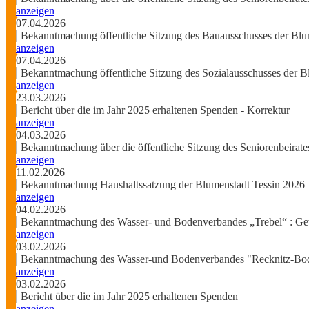
anzeigen
07.04.2026
Bekanntmachung öffentliche Sitzung des Bauausschusses der Blu
anzeigen
07.04.2026
Bekanntmachung öffentliche Sitzung des Sozialausschusses der B
anzeigen
23.03.2026
Bericht über die im Jahr 2025 erhaltenen Spenden - Korrektur
anzeigen
04.03.2026
Bekanntmachung über die öffentliche Sitzung des Seniorenbeirat
anzeigen
11.02.2026
Bekanntmachung Haushaltssatzung der Blumenstadt Tessin 2026
anzeigen
04.02.2026
Bekanntmachung des Wasser- und Bodenverbandes „Trebel“ : G
anzeigen
03.02.2026
Bekanntmachung des Wasser-und Bodenverbandes "Recknitz-Bo
anzeigen
03.02.2026
Bericht über die im Jahr 2025 erhaltenen Spenden
anzeigen