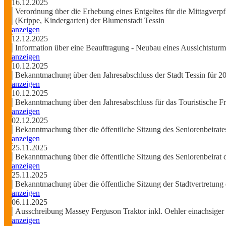
16.12.2025
Verordnung über die Erhebung eines Entgeltes für die Mittagverpf
(Krippe, Kindergarten) der Blumenstadt Tessin
anzeigen
12.12.2025
Information über eine Beauftragung - Neubau eines Aussichtsturm
anzeigen
10.12.2025
Bekanntmachung über den Jahresabschluss der Stadt Tessin für 2
anzeigen
10.12.2025
Bekanntmachung über den Jahresabschluss für das Touristische Fre
anzeigen
02.12.2025
Bekanntmachung über die öffentliche Sitzung des Seniorenbeirat
anzeigen
25.11.2025
Bekanntmachung über die öffentliche Sitzung des Seniorenbeirat
anzeigen
25.11.2025
Bekanntmachung über die öffentliche Sitzung der Stadtvertretung
anzeigen
06.11.2025
Ausschreibung Massey Ferguson Traktor inkl. Oehler einachsiger 
anzeigen