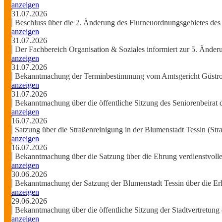
anzeigen
31.07.2026
Beschluss über die 2. Änderung des Flurneuordnungsgebietes d
anzeigen
31.07.2026
Der Fachbereich Organisation & Soziales informiert zur 5. Änd
anzeigen
31.07.2026
Bekanntmachung der Terminbestimmung vom Amtsgericht Güstrow
anzeigen
31.07.2026
Bekanntmachung über die öffentliche Sitzung des Seniorenbeirat
anzeigen
16.07.2026
Satzung über die Straßenreinigung in der Blumenstadt Tessin (Str
anzeigen
16.07.2026
Bekanntmachung über die Satzung über die Ehrung verdienstvoller
anzeigen
30.06.2026
Bekanntmachung der Satzung der Blumenstadt Tessin über die E
anzeigen
29.06.2026
Bekanntmachung über die öffentliche Sitzung der Stadtvertretung
anzeigen