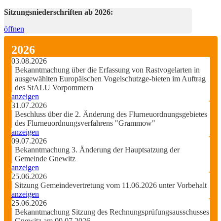
Sitzungsniederschriften ab 2026:
öffnen
2026
03.08.2026
Bekanntmachung über die Erfassung von Rastvogelarten in
ausgewählten Europäischen Vogelschutzge-bieten im Auftrag
des StALU Vorpommern
anzeigen
31.07.2026
Beschluss über die 2. Änderung des Flurneuordnungsgebietes
des Flurneuordnungsverfahrens "Grammow"
anzeigen
09.07.2026
Bekanntmachung 3. Änderung der Hauptsatzung der
Gemeinde Gnewitz
anzeigen
25.06.2026
Sitzung Gemeindevertretung vom 11.06.2026 unter Vorbehalt
anzeigen
25.06.2026
Bekanntmachung Sitzung des Rechnungsprüfungsausschusses
Gnewitz am 09.07.2026