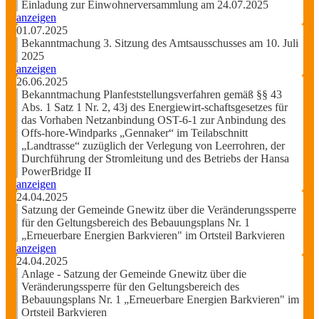
Einladung zur Einwohnerversammlung am 24.07.2025
anzeigen
01.07.2025
Bekanntmachung 3. Sitzung des Amtsausschusses am 10. Juli
2025
anzeigen
26.06.2025
Bekanntmachung Planfeststellungsverfahren gemäß §§ 43
Abs. 1 Satz 1 Nr. 2, 43j des Energiewirt-schaftsgesetzes für
das Vorhaben Netzanbindung OST-6-1 zur Anbindung des
Offs-hore-Windparks „Gennaker“ im Teilabschnitt
„Landtrasse“ zuzüglich der Verlegung von Leerrohren, der
Durchführung der Stromleitung und des Betriebs der Hansa
PowerBridge II
anzeigen
24.04.2025
Satzung der Gemeinde Gnewitz über die Veränderungssperre
für den Geltungsbereich des Bebauungsplans Nr. 1
„Erneuerbare Energien Barkvieren" im Ortsteil Barkvieren
anzeigen
24.04.2025
Anlage - Satzung der Gemeinde Gnewitz über die
Veränderungssperre für den Geltungsbereich des
Bebauungsplans Nr. 1 „Erneuerbare Energien Barkvieren" im
Ortsteil Barkvieren